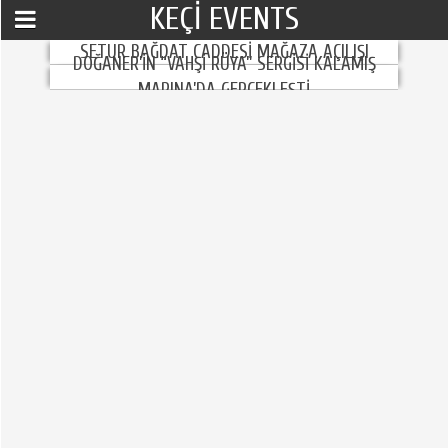
KEÇI EVENTS
SETUR BAĞDAT CADDESİ MAĞAZA AÇILIŞI
DOĞANER’İN “VAHŞİ RÜYA” SERGİSİ KALAMIŞ
MARINA’DA GERÇEKLEŞTİ